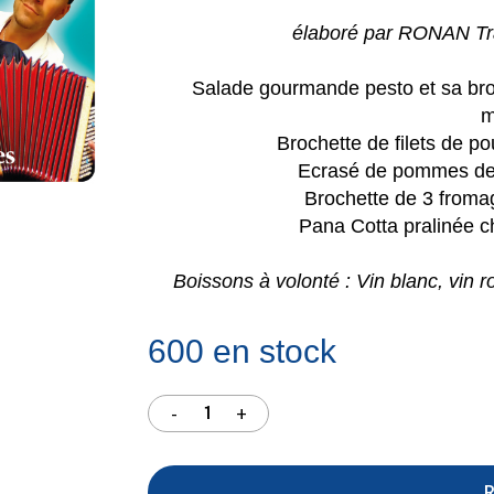
élaboré par RONAN Tra
V
Salade gourmande pesto et sa bro
m
Brochette de filets de p
Ecrasé de pommes de t
Brochette de 3 froma
Pana Cotta pralinée ch
Boissons à volonté : Vin blanc, vin 
600 en stock