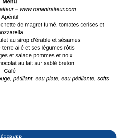
Menu
iteur – www.ronantraiteur.com
otre panier est vide.
Apéritif
chette de magret fumé, tomates cerises et
GO TO SHOP
ozzarella
oulet au sirop d’érable et sésames
erre ailé et ses légumes rôtis
ges et salade pommes et noix
ocolat au lait sur sablé breton
Café
rouge,
pétillant, eau plate, eau pétillante, softs
RÉSERVER