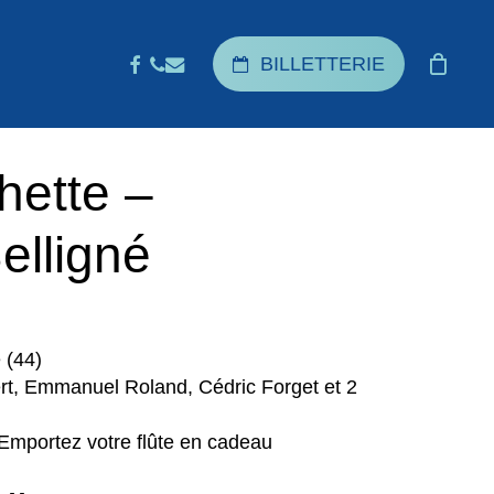
CLOSE
FACEBOOK
PHONE
EMAIL
BILLETTERIE
CART
hette –
elligné
 (44)
ert, Emmanuel Roland, Cédric Forget et 2
Emportez votre flûte en cadeau